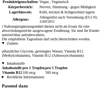
Produkteigenschaften:
Vegan , Vegetarisch
Körperbereich:
Nerven, Stimmung - gegen Müdigkeit
Lagerhinweis:
Kühl, trocken & lichtgeschützt lagern
Allergenfrei nach Verordnung (EU) Nr.
Allergene:
1169/2011
i
Nahrungsergänzungsmittel dienen nicht als Ersatz für eine
abwechslungsreiche ausgewogene Ernährung. Sie sind für Kinder
unerreichbar aufzubewahren.
Die empfohlene Tagesdosis darf nicht überschritten werden.
Zutaten
pflanzliches Glycerin, gereinigtes Wasser, Vitamin B12
(Methylcobalamin), Vitamin B12 (Adenosylcobalamin)
Inhaltsstoffe
Inhaltsstoffe
pro 1 Tropfen
pro 5 Tropfen
Vitamin B12
100 mcg
500 mcg
Rechtliche Informationen
Passend dazu