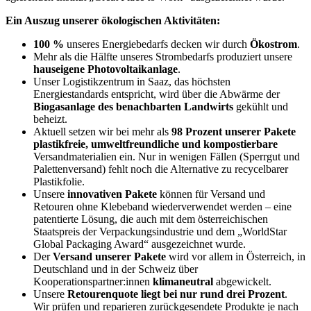
Ein Auszug unserer ökologischen Aktivitäten:
100 %
unseres Energiebedarfs decken wir durch
Ökostrom
.
Mehr als die Hälfte unseres Strombedarfs produziert unsere
hauseigene Photovoltaikanlage
.
Unser Logistikzentrum in Saaz, das höchsten
Energiestandards entspricht, wird über die Abwärme der
Biogasanlage des benachbarten Landwirts
gekühlt und
beheizt.
Aktuell setzen wir bei mehr als
98 Prozent unserer Pakete
plastikfreie, umweltfreundliche und kompostierbare
Versandmaterialien ein. Nur in wenigen Fällen (Sperrgut und
Palettenversand) fehlt noch die Alternative zu recycelbarer
Plastikfolie.
Unsere
innovativen Pakete
können für Versand und
Retouren ohne Klebeband wiederverwendet werden – eine
patentierte Lösung, die auch mit dem österreichischen
Staatspreis der Verpackungsindustrie und dem „WorldStar
Global Packaging Award“ ausgezeichnet wurde.
Der
Versand unserer Pakete
wird vor allem in Österreich, in
Deutschland und in der Schweiz über
Kooperationspartner:innen
klimaneutral
abgewickelt.
Unsere
Retourenquote liegt bei nur rund drei Prozent
.
Wir prüfen und reparieren zurückgesendete Produkte je nach