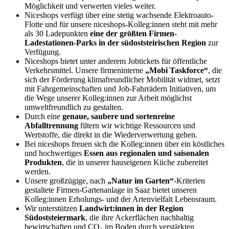
Möglichkeit und verwerten vieles weiter.
Niceshops verfügt über eine stetig wachsende Elektroauto-
Flotte und für unsere niceshops-Kolleg:innen steht mit mehr
als 30 Ladepunkten
eine der größten Firmen-
Ladestationen-Parks in der südoststeirischen Region
zur
Verfügung.
Niceshops bietet unter anderem Jobtickets für öffentliche
Verkehrsmittel. Unsere firmeninterne
„Mobi Taskforce“
, die
sich der Förderung klimafreundlicher Mobilität widmet, setzt
mit Fahrgemeinschaften und Job-Fahrrädern Initiativen, um
die Wege unserer Kolleg:innen zur Arbeit möglichst
umweltfreundlich zu gestalten.
Durch eine
genaue, saubere und sortenreine
Abfalltrennung
filtern wir wichtige Ressourcen und
Wertstoffe, die direkt in die Wiederverwertung gehen.
Bei niceshops freuen sich die Kolleg:innen über ein köstliches
und hochwertiges
Essen aus regionalen und saisonalen
Produkten
, die in unserer hauseigenen Küche zubereitet
werden.
Unsere großzügige, nach
„Natur im Garten“
-Kriterien
gestaltete Firmen-Gartenanlage in Saaz bietet unseren
Kolleg:innen Erholungs- und der Artenvielfalt Lebensraum.
Wir unterstützen
Landwirt:innen in der Region
Südoststeiermark
, die ihre Ackerflächen nachhaltig
bewirtschaften und CO₂ im Boden durch verstärkten