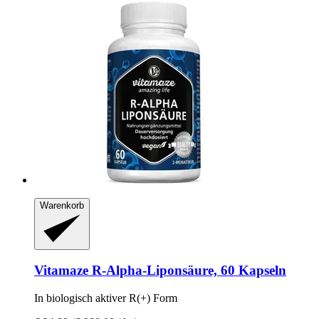
Warenkorb
Vitamaze
R-​Alpha-​Liponsäure, 60 Kapseln
In biologisch aktiver R(+) Form