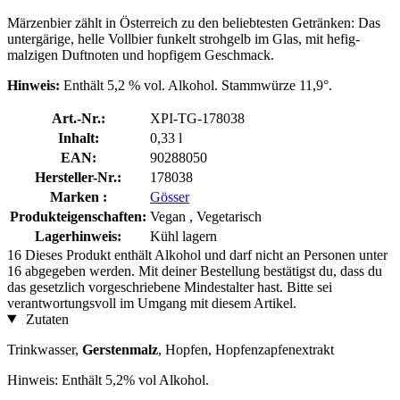
Märzenbier zählt in Österreich zu den beliebtesten Getränken: Das
untergärige, helle Vollbier funkelt strohgelb im Glas, mit hefig-
malzigen Duftnoten und hopfigem Geschmack.
Hinweis:
Enthält 5,2 % vol. Alkohol. Stammwürze 11,9°.
Art.-Nr.:
XPI-TG-178038
Inhalt:
0,33 l
EAN:
90288050
Hersteller-Nr.:
178038
Marken :
Gösser
Produkteigenschaften:
Vegan , Vegetarisch
Lagerhinweis:
Kühl lagern
16
Dieses Produkt enthält Alkohol und darf nicht an Personen unter
16 abgegeben werden. Mit deiner Bestellung bestätigst du, dass du
das gesetzlich vorgeschriebene Mindestalter hast. Bitte sei
verantwortungsvoll im Umgang mit diesem Artikel.
Zutaten
Trinkwasser,
Gerstenmalz
, Hopfen, Hopfenzapfenextrakt
Hinweis: Enthält 5,2% vol Alkohol.