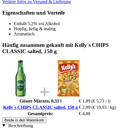
Weitere Infos zu Versand & Lieferung
Eigenschaften und Vorteile
Enthält 5,2% vol Alkohol
Hopfig, hefig & malzig
Aromatisch
Häufig zusammen gekauft mit Kelly´s CHIPS
CLASSIC salted, 150 g
Gösser Märzen, 0,33 l
€ 1,89
(€ 5,73 / l)
Kelly´s CHIPS CLASSIC salted, 150 g
€ 2,99
(€ 19,93 / kg)
Gesamtpreis:
€ 4,88
Beide in den Warenkorb
Beschreibung