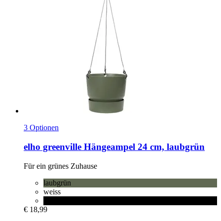
3 Optionen
elho
greenville Hängeampel 24 cm, laubgrün
Für ein grünes Zuhause
laubgrün
weiss
lebhaft schwarz
€ 18,99