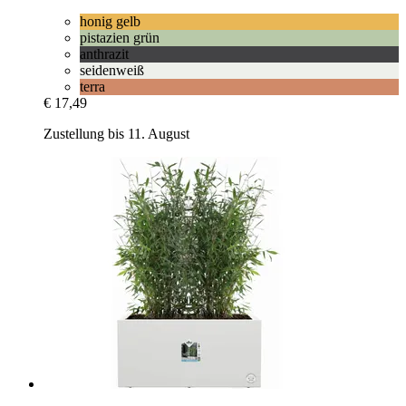
honig gelb
pistazien grün
anthrazit
seidenweiß
terra
€ 17,49
Zustellung bis 11. August