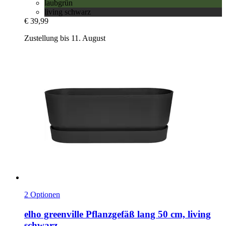
laubgrün
living schwarz
€ 39,99
Zustellung bis 11. August
2 Optionen
elho
greenville Pflanzgefäß lang 50 cm, living
schwarz