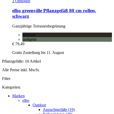
2 Optionen
elho
greenville Pflanzgefäß 80 cm rollen,
schwarz
Ganzjährige Terrassenbegrünung
schwarz
laubgrün
€ 79,49
Gratis Zustellung bis 11. August
Pflanzgefäße: 10 Artikel
Alle Preise inkl. MwSt.
Filter
Kategorien:
Marken
elho
Outdoor
Anzuchtgefäße (19)