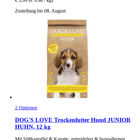
€ 3,99
(€ 9,98 / kg)
Zustellung bis 08. August
2 Optionen
DOG'S LOVE
Trockenfutter Hund JUNIOR
HUHN, 12 kg
Mit Süßkartoffel & Karotte, getreidefrei & hypoallergen