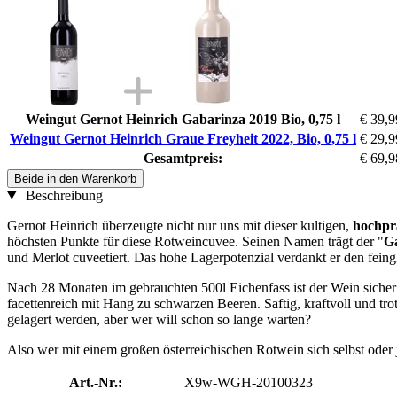
Weingut Gernot Heinrich Gabarinza 2019 Bio, 0,75 l
€ 39,9
Weingut Gernot Heinrich Graue Freyheit 2022, Bio, 0,75 l
€ 29,9
Gesamtpreis:
€ 69,9
Beide in den Warenkorb
Beschreibung
Gernot Heinrich überzeugte nicht nur uns mit dieser kultigen,
hochpr
höchsten Punkte für diese Rotweincuvee. Seinen Namen trägt der "
G
und Merlot cuveetiert. Das hohe Lagerpotenzial verdankt er den feing
Nach 28 Monaten im gebrauchten 500l Eichenfass ist der Wein sicher n
facettenreich mit Hang zu schwarzen Beeren. Saftig, kraftvoll und tr
gelagert werden, aber wer will schon so lange warten?
Also wer mit einem großen österreichischen Rotwein sich selbst oder j
Art.-Nr.:
X9w-WGH-20100323