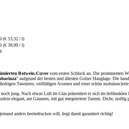
9
(€ 53,32 / l)
9
(€ 39,99 / l)
8
ämierten Rotwein-Cuvee
vom ersten Schluck an. Die prominenten Wein
abarinza
" aufgrund der besten und ältesten Golser Hanglage. Die han
liedrigen Tanninen, vielfältigen Aromen und einer schön ausbalancierte
och jung. Nach etwas Luft im Glas präsentiert er sich im tiefdunklen R
otzdem elegant, am Gaumen, mit gut integriertem Tannin. Dicht, stoffig
emand anders beeindrucken will, liegt damit garantiert richtig!