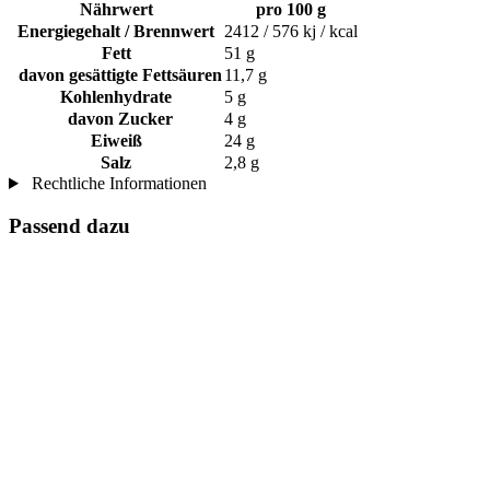
Nährwert
pro 100 g
Energiegehalt / Brennwert
2412 / 576 kj / kcal
Fett
51 g
davon gesättigte Fettsäuren
11,7 g
Kohlenhydrate
5 g
davon Zucker
4 g
Eiweiß
24 g
Salz
2,8 g
Rechtliche Informationen
Passend dazu