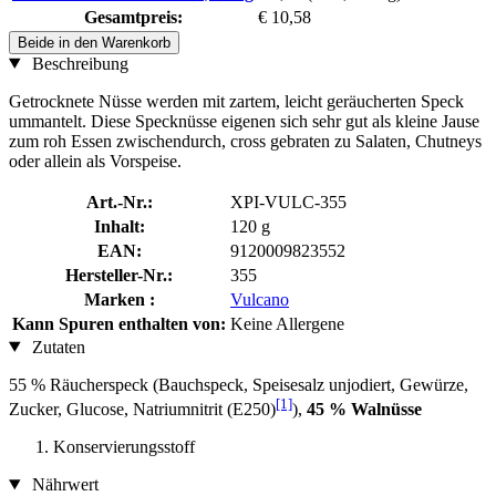
Gesamtpreis:
€ 10,58
Beide in den Warenkorb
Beschreibung
Getrocknete Nüsse werden mit zartem, leicht geräucherten Speck
ummantelt. Diese Specknüsse eigenen sich sehr gut als kleine Jause
zum roh Essen zwischendurch, cross gebraten zu Salaten, Chutneys
oder allein als Vorspeise.
Art.-Nr.:
XPI-VULC-355
Inhalt:
120 g
EAN:
9120009823552
Hersteller-Nr.:
355
Marken :
Vulcano
Kann Spuren enthalten von:
Keine Allergene
Zutaten
55 % Räucherspeck (Bauchspeck, Speisesalz unjodiert, Gewürze,
[1]
Zucker, Glucose, Natriumnitrit (E250)
),
45 % Walnüsse
Konservierungsstoff
Nährwert