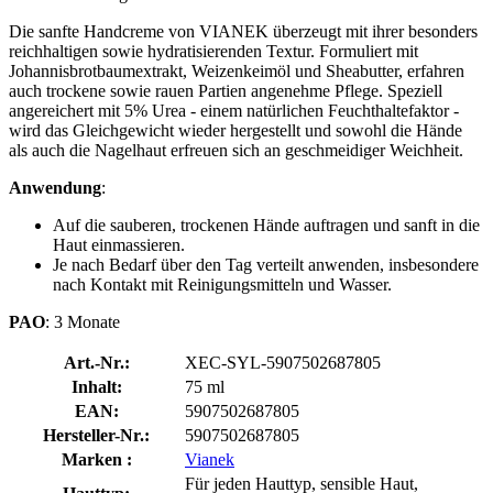
Die sanfte Handcreme von VIANEK überzeugt mit ihrer besonders
reichhaltigen sowie hydratisierenden Textur. Formuliert mit
Johannisbrotbaumextrakt, Weizenkeimöl und Sheabutter, erfahren
auch trockene sowie rauen Partien angenehme Pflege. Speziell
angereichert mit 5% Urea - einem natürlichen Feuchthaltefaktor -
wird das Gleichgewicht wieder hergestellt und sowohl die Hände
als auch die Nagelhaut erfreuen sich an geschmeidiger Weichheit.
Anwendung
:
Auf die sauberen, trockenen Hände auftragen und sanft in die
Haut einmassieren.
Je nach Bedarf über den Tag verteilt anwenden, insbesondere
nach Kontakt mit Reinigungsmitteln und Wasser.
PAO
: 3 Monate
Art.-Nr.:
XEC-SYL-5907502687805
Inhalt:
75 ml
EAN:
5907502687805
Hersteller-Nr.:
5907502687805
Marken :
Vianek
Für jeden Hauttyp, sensible Haut,