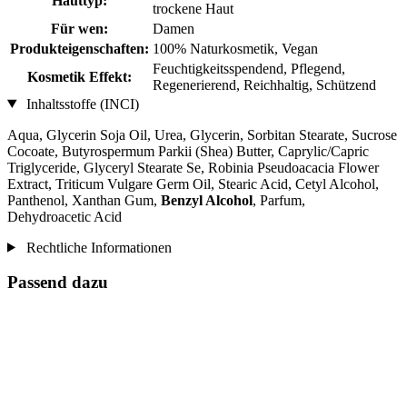
Hauttyp:
trockene Haut
Für wen:
Damen
Produkteigenschaften:
100% Naturkosmetik, Vegan
Feuchtigkeitsspendend, Pflegend,
Kosmetik Effekt:
Regenerierend, Reichhaltig, Schützend
Inhaltsstoffe (INCI)
Aqua, Glycerin Soja Oil, Urea, Glycerin, Sorbitan Stearate, Sucrose
Cocoate, Butyrospermum Parkii (Shea) Butter, Caprylic/Capric
Triglyceride, Glyceryl Stearate Se, Robinia Pseudoacacia Flower
Extract, Triticum Vulgare Germ Oil, Stearic Acid, Cetyl Alcohol,
Panthenol, Xanthan Gum,
Benzyl Alcohol
, Parfum,
Dehydroacetic Acid
Rechtliche Informationen
Passend dazu