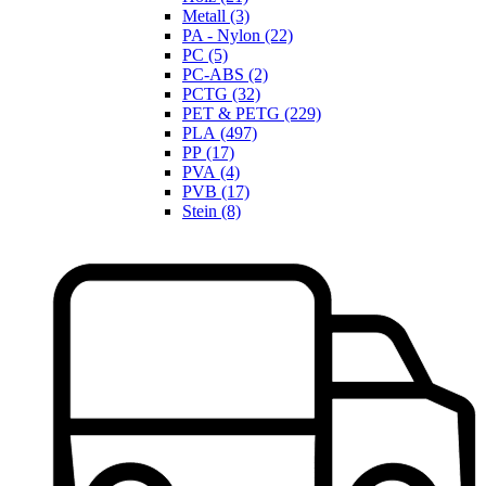
Metall (3)
PA - Nylon (22)
PC (5)
PC-ABS (2)
PCTG (32)
PET & PETG (229)
PLA (497)
PP (17)
PVA (4)
PVB (17)
Stein (8)