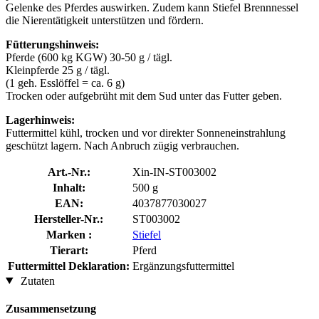
Gelenke des Pferdes auswirken. Zudem kann Stiefel Brennnessel
die Nierentätigkeit unterstützen und fördern.
Fütterungshinweis:
Pferde (600 kg KGW) 30-50 g / tägl.
Kleinpferde 25 g / tägl.
(1 geh. Esslöffel = ca. 6 g)
Trocken oder aufgebrüht mit dem Sud unter das Futter geben.
Lagerhinweis:
Futtermittel kühl, trocken und vor direkter Sonneneinstrahlung
geschützt lagern. Nach Anbruch zügig verbrauchen.
Art.-Nr.:
Xin-IN-ST003002
Inhalt:
500 g
EAN:
4037877030027
Hersteller-Nr.:
ST003002
Marken :
Stiefel
Tierart:
Pferd
Futtermittel Deklaration:
Ergänzungsfuttermittel
Zutaten
Zusammensetzung