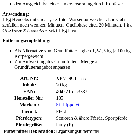
den Ausgleich bei einer Unterversorgung durch Rohfaser
Anwendung:
1 kg Heucobs mit circa 1,5-3 Liter Wasser aufweichen. Die Cobs
zerfallen nach wenigen Minuten. Quellphase circa 20 Minuten. 1 kg
GlyxWiese® Heucobs
ersetzt 1 kg Heu.
Fütterungsempfehlung:
Als Alternative zum Grundfutter: täglich 1,2-1,5 kg je 100 kg
Körpergewicht
Zur Aufwertung des Grundfutters: Menge an
Grundfutterangebot anpassen
Art.-Nr.:
XEV-NOF-185
Inhalt:
20 kg
EAN:
4042215153337
Hersteller-Nr.:
185
Marken :
St. Hippolyt
Tierart:
Pferd
Pferdetypen:
Senioren & ältere Pferde, Sportpferde
Pferdegröße:
Pony (P)
Futtermittel Deklaration:
Ergänzungsfuttermittel