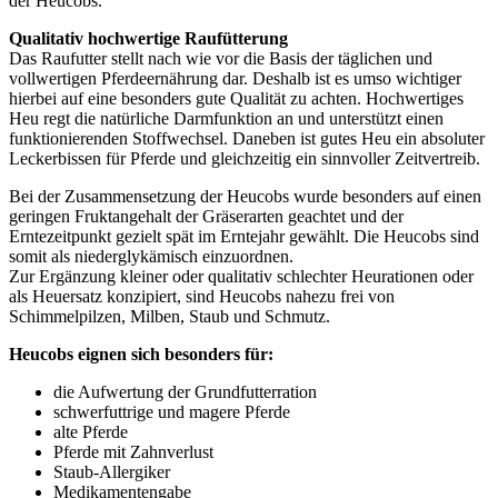
der Heucobs.
Qualitativ hochwertige Raufütterung
Das Raufutter stellt nach wie vor die Basis der täglichen und
vollwertigen Pferdeernährung dar. Deshalb ist es umso wichtiger
hierbei auf eine besonders gute Qualität zu achten. Hochwertiges
Heu regt die natürliche Darmfunktion an und unterstützt einen
funktionierenden Stoffwechsel. Daneben ist gutes Heu ein absoluter
Leckerbissen für Pferde und gleichzeitig ein sinnvoller Zeitvertreib.
Bei der Zusammensetzung der Heucobs wurde besonders auf einen
geringen Fruktangehalt der Gräserarten geachtet und der
Erntezeitpunkt gezielt spät im Erntejahr gewählt. Die Heucobs sind
somit als niederglykämisch einzuordnen.
Zur Ergänzung kleiner oder qualitativ schlechter Heurationen oder
als Heuersatz konzipiert, sind Heucobs nahezu frei von
Schimmelpilzen, Milben, Staub und Schmutz.
Heucobs eignen sich besonders für:
die Aufwertung der Grundfutterration
schwerfuttrige und magere Pferde
alte Pferde
Pferde mit Zahnverlust
Staub-Allergiker
Medikamentengabe