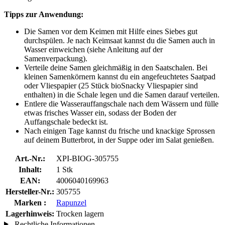
Tipps zur Anwendung:
Die Samen vor dem Keimen mit Hilfe eines Siebes gut
durchspülen. Je nach Keimsaat kannst du die Samen auch in
Wasser einweichen (siehe Anleitung auf der
Samenverpackung).
Verteile deine Samen gleichmäßig in den Saatschalen. Bei
kleinen Samenkörnern kannst du ein angefeuchtetes Saatpad
oder Vliespapier (25 Stück bioSnacky Vliespapier sind
enthalten) in die Schale legen und die Samen darauf verteilen.
Entlere die Wasserauffangschale nach dem Wässern und fülle
etwas frisches Wasser ein, sodass der Boden der
Auffangschale bedeckt ist.
Nach einigen Tage kannst du frische und knackige Sprossen
auf deinem Butterbrot, in der Suppe oder im Salat genießen.
Art.-Nr.:
XPI-BIOG-305755
Inhalt:
1 Stk
EAN:
4006040169963
Hersteller-Nr.:
305755
Marken :
Rapunzel
Lagerhinweis:
Trocken lagern
Rechtliche Informationen