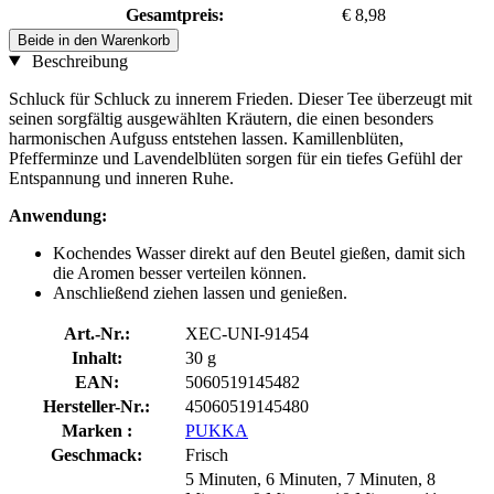
Gesamtpreis:
€ 8,98
Beide in den Warenkorb
Beschreibung
Schluck für Schluck zu innerem Frieden. Dieser Tee überzeugt mit
seinen sorgfältig ausgewählten Kräutern, die einen besonders
harmonischen Aufguss entstehen lassen. Kamillenblüten,
Pfefferminze und Lavendelblüten sorgen für ein tiefes Gefühl der
Entspannung und inneren Ruhe.
Anwendung:
Kochendes Wasser direkt auf den Beutel gießen, damit sich
die Aromen besser verteilen können.
Anschließend ziehen lassen und genießen.
Art.-Nr.:
XEC-UNI-91454
Inhalt:
30 g
EAN:
5060519145482
Hersteller-Nr.:
45060519145480
Marken :
PUKKA
Geschmack:
Frisch
5 Minuten, 6 Minuten, 7 Minuten, 8