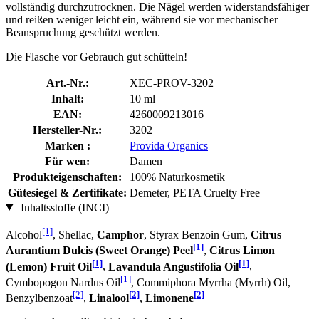
vollständig durchzutrocknen. Die Nägel werden widerstandsfähiger
und reißen weniger leicht ein, während sie vor mechanischer
Beanspruchung geschützt werden.
Die Flasche vor Gebrauch gut schütteln!
Art.-Nr.:
XEC-PROV-3202
Inhalt:
10 ml
EAN:
4260009213016
Hersteller-Nr.:
3202
Marken :
Provida Organics
Für wen:
Damen
Produkteigenschaften:
100% Naturkosmetik
Gütesiegel & Zertifikate:
Demeter, PETA Cruelty Free
Inhaltsstoffe (INCI)
[1]
Alcohol
, Shellac,
Camphor
, Styrax Benzoin Gum,
Citrus
[1]
Aurantium Dulcis (Sweet Orange) Peel
,
Citrus Limon
[1]
[1]
(Lemon) Fruit Oil
,
Lavandula Angustifolia Oil
,
[1]
Cymbopogon Nardus Oil
, Commiphora Myrrha (Myrrh) Oil,
[2]
[2]
[2]
Benzylbenzoat
,
Linalool
,
Limonene