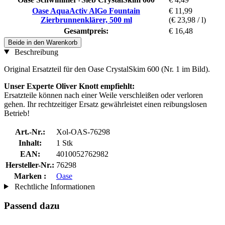
Oase AquaActiv AlGo Fountain
€ 11,99
Zierbrunnenklärer, 500 ml
(€ 23,98 / l)
Gesamtpreis:
€ 16,48
Beide in den Warenkorb
Beschreibung
Original Ersatzteil für den Oase CrystalSkim 600 (Nr. 1 im Bild).
Unser Experte Oliver Knott empfiehlt:
Ersatzteile können nach einer Weile verschleißen oder verloren
gehen. Ihr rechtzeitiger Ersatz gewährleistet einen reibungslosen
Betrieb!
Art.-Nr.:
Xol-OAS-76298
Inhalt:
1 Stk
EAN:
4010052762982
Hersteller-Nr.:
76298
Marken :
Oase
Rechtliche Informationen
Passend dazu