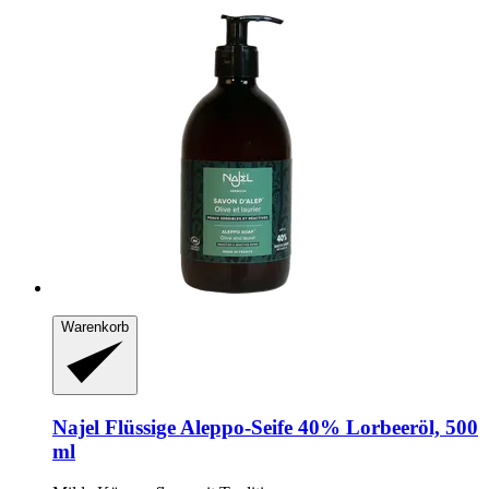
Warenkorb
Najel
Flüssige Aleppo-​Seife 40% Lorbeeröl, 500
ml