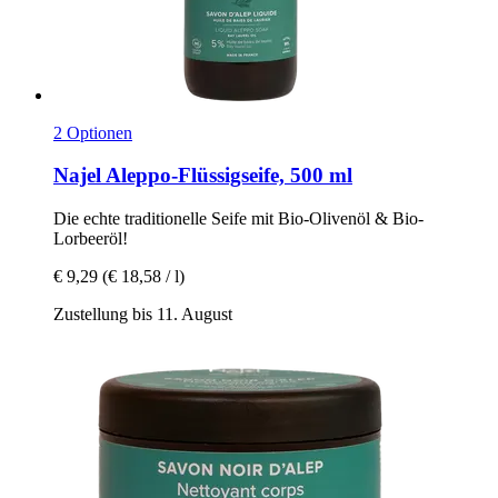
2 Optionen
Najel
Aleppo-​Flüssigseife, 500 ml
Die echte traditionelle Seife mit Bio-​Olivenöl & Bio-​
Lorbeeröl!
€ 9,29
(€ 18,58 / l)
Zustellung bis 11. August