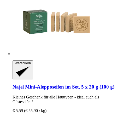
Warenkorb
Najel
Mini-​Alepposeifen im Set, 5 x 20 g (100 g)
Kleines Geschenk für alle Hauttypen -​ ideal auch als
Gästeseifen!
€ 5,59
(€ 55,90 / kg)