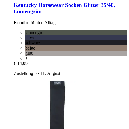
Kentucky Horsewear
Socken Glitzer 35/40,
tannengrün
Komfort für den Alltag
tannengrün
navy
schwarz
beige
grau
+1
€ 14,99
Zustellung bis 11. August