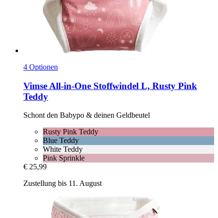
4 Optionen
Vimse
All-​in-​One Stoffwindel L, Rusty Pink
Teddy
Schont den Babypo & deinen Geldbeutel
Rusty Pink Teddy
Blue Teddy
White Teddy
Pink Sprinkle
€ 25,99
Zustellung bis 11. August