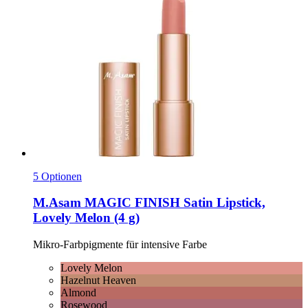
5 Optionen
M.Asam
MAGIC FINISH Satin Lipstick,
Lovely Melon (4 g)
Mikro-​Farbpigmente für intensive Farbe
Lovely Melon
Hazelnut Heaven
Almond
Rosewood