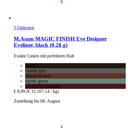
5 Optionen
M.Asam
MAGIC FINISH Eye Designer
Eyeliner, black (0,28 g)
Exakte Linien mit perfektem Halt
black
cosmic grey
vibrant brown
mystic green
gleaming aubergine
€ 8,99
(€ 32.107,14 / kg)
Zustellung bis 08. August