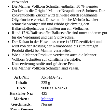
verwendet.
Die Manner Vollkorn Schnitten enthalten 30 % weniger
Zucker als die Original Manner Neapolitaner Schnitten. Der
konventionelle Zucker wird teilweise durch sogenannte
Oligofructose ersetzt. Dieser natürliche Mehrfachzucker
schmeckt weniger süß und erhöht gleichzeitig den
Ballaststoffgehalt der Schnitten um ein Vielfaches.
Rund 17 % Ballaststoffe: Ballaststoffe sind unter anderem gut
für die Verdauung und den Stoffwechsel.
Der Kakao in der Haselnusscreme ist UTZ-zertifiziert und
wird von der Röstung der Kakaobohne bis zum fertigen
Produkt direkt bei Manner verarbeitet.
Wie alle Manner Produkte verzichten auch die Manner
Vollkorn Schnitten auf künstliche Farbstoffe,
Konservierungsstoffe und gehärtete Fette.
Die Manner Vollkorn Schnitten sind vegan.
Art.-Nr.:
XPI-MA-425
Inhalt:
225 g
EAN:
9000331624259
Hersteller-Nr.:
425
Marken :
Manner
Geschmack:
Nussig
Kann Spuren