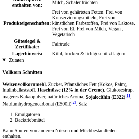
Milch, Schalenfrüchten
enthalten von:
Frei von gehärteten Fetten, Frei von
Konservierungsmitteln, Frei von
Produkteigenschaften:
künstlichen Farbstoffen, Frei von Laktose,
Frei von Ei, Frei von Milch, Vegan ,
Vegetarisch
Gütesiegel &
Fairtrade
Zertifikate:
Lagerhinweis:
Kühl, trocken & lichtgeschützt lagern
Zutaten
Vollkorn Schnitten
Weizenvollkornmehl
, Zucker, Pflanzliches Fett (Kokos, Palm),
Inulinballaststoff,
Haselnüsse (12% in der Creme)
, Glukosesirup,
[1]
mageres Kakaopulver, natürliches Aroma,
Sojalecithin (E322)
,
[2]
Natriumhydrogencarbonat (E500ii)
, Salz
Emulgatoren
Backtriebmittel
Kann Spuren von anderen Nüssen und Milchbestandteilen
enthalten.