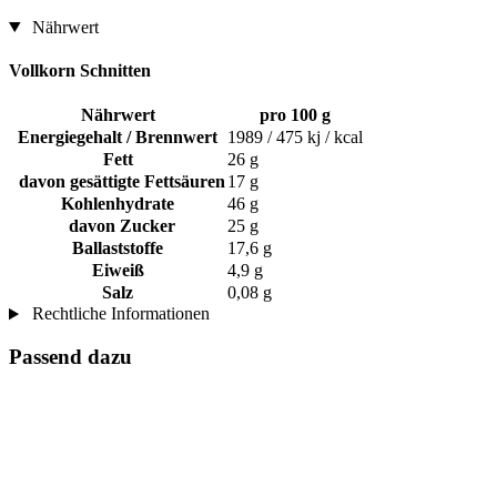
Nährwert
Vollkorn Schnitten
Nährwert
pro 100 g
Energiegehalt / Brennwert
1989 / 475 kj / kcal
Fett
26 g
davon gesättigte Fettsäuren
17 g
Kohlenhydrate
46 g
davon Zucker
25 g
Ballaststoffe
17,6 g
Eiweiß
4,9 g
Salz
0,08 g
Rechtliche Informationen
Passend dazu