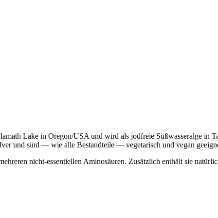
amath Lake in Oregon/USA und wird als jodfreie Süßwasseralge in Ta
ver und sind — wie alle Bestandteile — vegetarisch und vegan geeigne
ie mehreren nicht-essen­tiellen Aminosäuren. Zusätzlich enthält sie natü