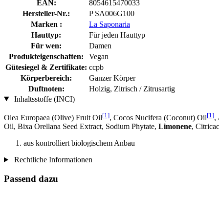
EAN:
8054615470033
Hersteller-Nr.:
P SA006G100
Marken :
La Saponaria
Hauttyp:
Für jeden Hauttyp
Für wen:
Damen
Produkteigenschaften:
Vegan
Gütesiegel & Zertifikate:
ccpb
Körperbereich:
Ganzer Körper
Duftnoten:
Holzig, Zitrisch / Zitrusartig
Inhaltsstoffe (INCI)
[1]
[1]
Olea Europaea (Olive) Fruit Oil
, Cocos Nucifera (Coconut) Oil
,
Oil, Bixa Orellana Seed Extract, Sodium Phytate,
Limonene
, Citrica
aus kontrolliert biologischem Anbau
Rechtliche Informationen
Passend dazu