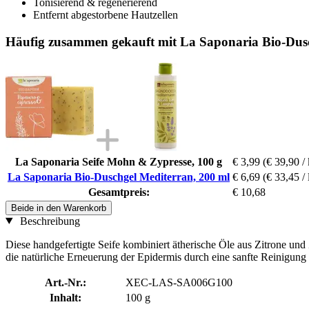
Tonisierend & regenerierend
Entfernt abgestorbene Hautzellen
Häufig zusammen gekauft mit La Saponaria Bio-Dusc
La Saponaria Seife Mohn & Zypresse, 100 g
€ 3,99
(€ 39,90 /
La Saponaria Bio-Duschgel Mediterran, 200 ml
€ 6,69
(€ 33,45 / 
Gesamtpreis:
€ 10,68
Beide in den Warenkorb
Beschreibung
Diese handgefertigte Seife kombiniert ätherische Öle aus Zitrone un
die natürliche Erneuerung der Epidermis durch eine sanfte Reinigung un
Art.-Nr.:
XEC-LAS-SA006G100
Inhalt:
100 g