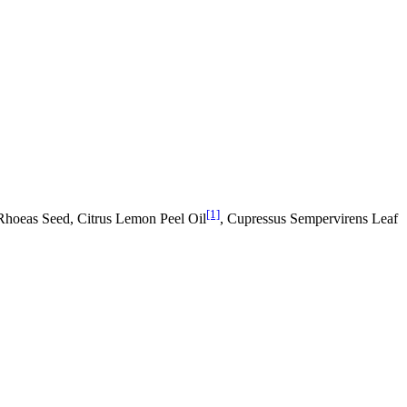
[1]
Rhoeas Seed, Citrus Lemon Peel Oil
, Cupressus Sempervirens Leaf