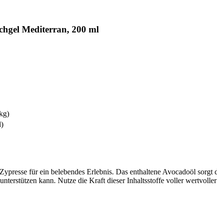
hgel Mediterran, 200 ml
 kg)
l)
d Zypresse für ein belebendes Erlebnis. Das enthaltene Avocadoöl sorg
terstützen kann. Nutze die Kraft dieser Inhaltsstoffe voller wertvoller