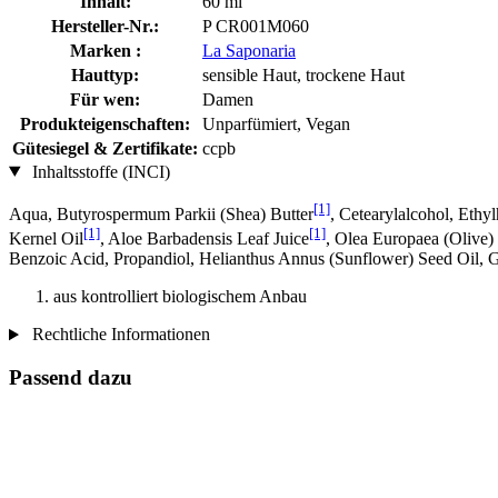
Inhalt:
60 ml
Hersteller-Nr.:
P CR001M060
Marken :
La Saponaria
Hauttyp:
sensible Haut, trockene Haut
Für wen:
Damen
Produkteigenschaften:
Unparfümiert, Vegan
Gütesiegel & Zertifikate:
ccpb
Inhaltsstoffe (INCI)
[1]
Aqua, Butyrospermum Parkii (Shea) Butter
, Cetearylalcohol, Ethy
[1]
[1]
Kernel Oil
, Aloe Barbadensis Leaf Juice
, Olea Europaea (Olive) 
Benzoic Acid, Propandiol, Helianthus Annus (Sunflower) Seed Oil, G
aus kontrolliert biologischem Anbau
Rechtliche Informationen
Passend dazu