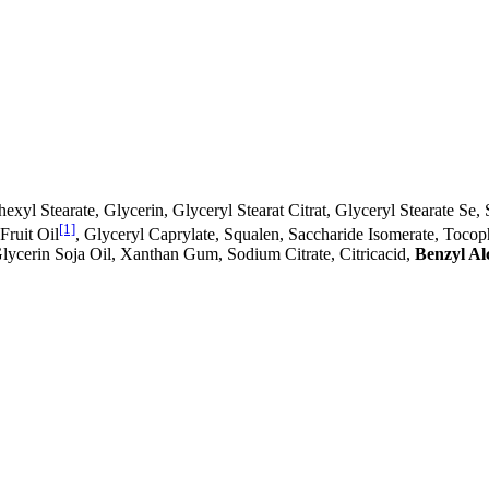
lhexyl Stearate, Glycerin, Glyceryl Stearat Citrat, Glyceryl Stearate S
[1]
Fruit Oil
, Glyceryl Caprylate, Squalen, Saccharide Isomerate, Tocop
lycerin Soja Oil, Xanthan Gum, Sodium Citrate, Citricacid,
Benzyl Al