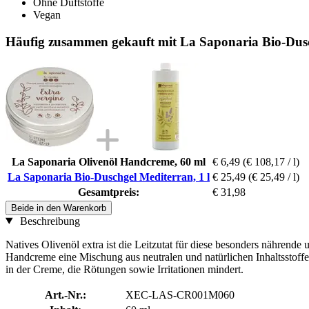
Ohne Duftstoffe
Vegan
Häufig zusammen gekauft mit La Saponaria Bio-Dusc
La Saponaria Olivenöl Handcreme, 60 ml
€ 6,49
(€ 108,17 / l)
La Saponaria Bio-Duschgel Mediterran, 1 l
€ 25,49
(€ 25,49 / l)
Gesamtpreis:
€ 31,98
Beide in den Warenkorb
Beschreibung
Natives Olivenöl extra ist die Leitzutat für diese besonders nährend
Handcreme eine Mischung aus neutralen und natürlichen Inhaltsstoffe
in der Creme, die Rötungen sowie Irritationen mindert.
Art.-Nr.:
XEC-LAS-CR001M060