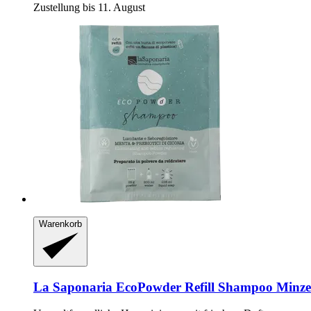
Zustellung bis 11. August
Warenkorb
La Saponaria
EcoPowder Refill Shampoo Minze 