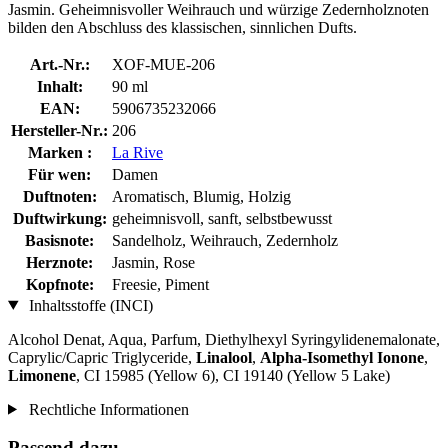
Jasmin. Geheimnisvoller Weihrauch und würzige Zedernholznoten
bilden den Abschluss des klassischen, sinnlichen Dufts.
Art.-Nr.:
XOF-MUE-206
Inhalt:
90 ml
EAN:
5906735232066
Hersteller-Nr.:
206
Marken :
La Rive
Für wen:
Damen
Duftnoten:
Aromatisch, Blumig, Holzig
Duftwirkung:
geheimnisvoll, sanft, selbstbewusst
Basisnote:
Sandelholz, Weihrauch, Zedernholz
Herznote:
Jasmin, Rose
Kopfnote:
Freesie, Piment
Inhaltsstoffe (INCI)
Alcohol Denat, Aqua, Parfum, Diethylhexyl Syringylidenemalonate,
Caprylic/Capric Triglyceride,
Linalool
,
Alpha-Isomethyl Ionone
,
Limonene
, CI 15985 (Yellow 6), CI 19140 (Yellow 5 Lake)
Rechtliche Informationen
Passend dazu