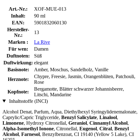
Art.-Nr.:
XOF-MUE-013
Inhalt:
90 ml
EAN:
5901832060130
Hersteller-
13
Nr.:
Marken :
La Rive
Für wen:
Damen
Duftnoten:
Süß
Duftwirkung:
elegant
Basisnote:
Amber, Moschus, Sandelholz, Vanille
Chypre, Freesie, Jasmin, Orangenblüten, Patchouli,
Herznote:
Rose
Bergamotte, Blätter schwarzer Johannisbeere,
Kopfnote:
Litschi, Mandarine
Inhaltsstoffe (INCI)
Alcohol Denat, Parfum, Aqua, Diethylhexyl Syringylidenemalonate,
Caprylic/Capric Triglyceride,
Benzyl Salicylate
,
Linalool
,
Limonene
, Hydroxy Citronellal,
Geraniol
,
Cinnamyl Alcohol
,
Alpha-Isomethyl Ionone
, Citronellal,
Eugenol
,
Citral
,
Benzyl
Alcohol
,
Farnesol
, Benzylbenzoat, CI 19140 (Yellow 5 Lake), CI
16255