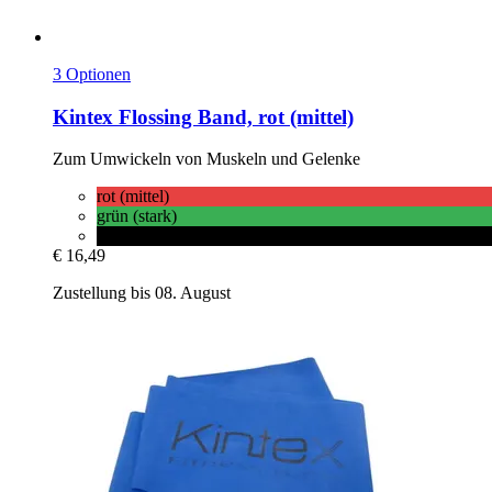
3 Optionen
Kintex
Flossing Band, rot (mittel)
Zum Umwickeln von Muskeln und Gelenke
rot (mittel)
grün (stark)
schwarz (spezial stark)
€ 16,49
Zustellung bis 08. August