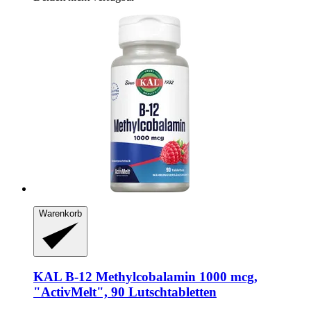
Warenkorb
KAL
B-​12 Methylcobalamin 1000 mcg,
"ActivMelt", 90 Lutschtabletten