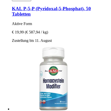
KAL
P-​5-​P (Pyridoxal-​5-​Phosphat), 50
Tabletten
Aktive Form
€ 19,99
(€ 587,94 / kg)
Zustellung bis 11. August