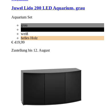
Juwel
Lido 200 LED Aquarium, grau
Aquarium Set
grau
schwarz
weiß
helles Holz
€ 419,99
Zustellung bis 12. August