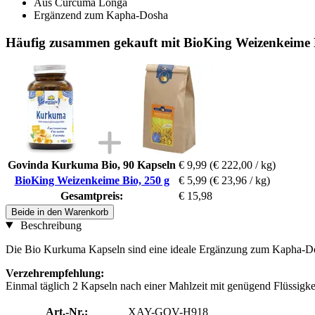
Aus Curcuma Longa
Ergänzend zum Kapha-Dosha
Häufig zusammen gekauft mit BioKing Weizenkeime 
Govinda Kurkuma Bio, 90 Kapseln
€ 9,99
(€ 222,00 / kg)
BioKing Weizenkeime Bio, 250 g
€ 5,99
(€ 23,96 / kg)
Gesamtpreis:
€ 15,98
Beide in den Warenkorb
Beschreibung
Die Bio Kurkuma Kapseln sind eine ideale Ergänzung zum Kapha-Do
Verzehrempfehlung:
Einmal täglich 2 Kapseln nach einer Mahlzeit mit genügend Flüssigk
Art.-Nr.:
XAY-GOV-H918