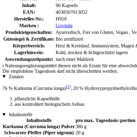
Inhalt:
90 Kapseln
EAN:
4038507013052
Hersteller-Nr.:
H918
Marken :
Govinda
Produkteigenschaften:
Ayurvedisch, Frei von Gluten, Vegan , Ve
Gütesiegel & Zertifikate:
Bio zertifiziert
Körperbereich:
Herz & Kreislauf, Immunsystem, Magen
Lagerhinweis:
Kühl, trocken & lichtgeschützt lagern
Anwendungszeitpunkt:
nach einer Mahlzeit
i
Nahrungsergänzungsmittel dienen nicht als Ersatz für eine abwechs
Die empfohlene Tagesdosis darf nicht überschritten werden.
Zutaten
[2]
76 % Kurkuma (Curcuma longa)
, 20 % Hydroxypropylmethylcellu
pflanzliche Kapselhülle
aus kontrolliert biologischem Anbau
Inhaltsstoffe
Inhaltsstoffe
pro max. Tagesdosis/-portion 
Kurkuma (Curcuma longa) Pulver
380 g
Schwarzer Pfeffer (Piper nigrum)
20 g