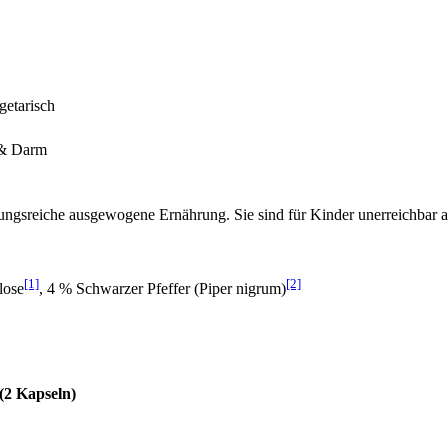
getarisch
 & Darm
lungsreiche ausgewogene Ernährung. Sie sind für Kinder unerreichbar
[1]
[2]
lose
, 4 % Schwarzer Pfeffer (Piper nigrum)
(2 Kapseln)