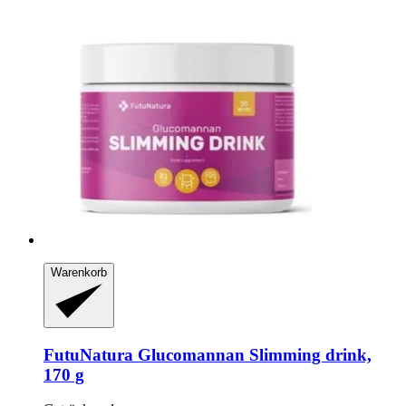
Warenkorb
FutuNatura
Glucomannan Slimming drink,
170 g