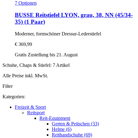
7 Optionen
BUSSE
Reitstiefel LYON, grau, 38, NN (45/34-​
35) (1 Paar)
Moderner, formschöner Dressur-​Lederstiefel
€ 369,99
Gratis Zustellung bis 21. August
Schuhe, Chaps & Stiefel: 7 Artikel
Alle Preise inkl. MwSt.
Filter
Kategorien:
Freizeit & Sport
Reitsport
Reit-Equipment
Gerten & Peitschen (33)
Helme (6)
Reithandschuhe (69)