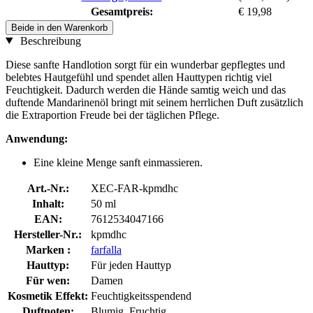
Gesamtpreis:
€ 19,98
Beide in den Warenkorb
Beschreibung
Diese sanfte Handlotion sorgt für ein wunderbar gepflegtes und
belebtes Hautgefühl und spendet allen Hauttypen richtig viel
Feuchtigkeit. Dadurch werden die Hände samtig weich und das
duftende Mandarinenöl bringt mit seinem herrlichen Duft zusätzlich
die Extraportion Freude bei der täglichen Pflege.
Anwendung:
Eine kleine Menge sanft einmassieren.
Art.-Nr.:
XEC-FAR-kpmdhc
Inhalt:
50 ml
EAN:
7612534047166
Hersteller-Nr.:
kpmdhc
Marken :
farfalla
Hauttyp:
Für jeden Hauttyp
Für wen:
Damen
Kosmetik Effekt:
Feuchtigkeitsspendend
Duftnoten:
Blumig, Fruchtig