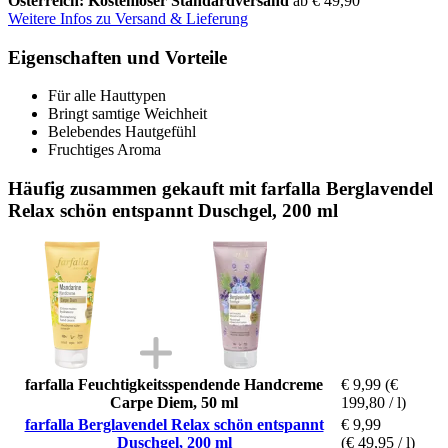
Österreich: Kostenloser Standardversand
ab € 49,90
Weitere Infos zu Versand & Lieferung
Eigenschaften und Vorteile
Für alle Hauttypen
Bringt samtige Weichheit
Belebendes Hautgefühl
Fruchtiges Aroma
Häufig zusammen gekauft mit farfalla Berglavendel
Relax schön entspannt Duschgel, 200 ml
farfalla Feuchtigkeitsspendende Handcreme
€ 9,99
(€
Carpe Diem, 50 ml
199,80 / l)
farfalla Berglavendel Relax schön entspannt
€ 9,99
Duschgel, 200 ml
(€ 49,95 / l)