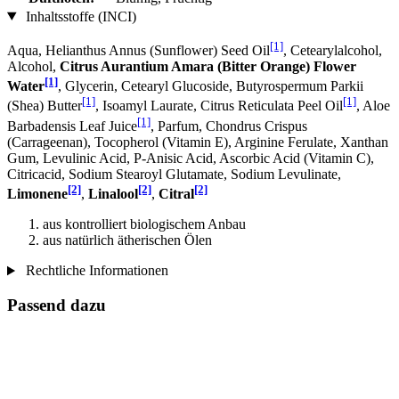
Inhaltsstoffe (INCI)
[1]
Aqua, Helianthus Annus (Sunflower) Seed Oil
, Cetearylalcohol,
Alcohol,
Citrus Aurantium Amara (Bitter Orange) Flower
[1]
Water
, Glycerin, Cetearyl Glucoside, Butyrospermum Parkii
[1]
[1]
(Shea) Butter
, Isoamyl Laurate, Citrus Reticulata Peel Oil
, Aloe
[1]
Barbadensis Leaf Juice
, Parfum, Chondrus Crispus
(Carrageenan), Tocopherol (Vitamin E), Arginine Ferulate, Xanthan
Gum, Levulinic Acid, P-Anisic Acid, Ascorbic Acid (Vitamin C),
Citricacid, Sodium Stearoyl Glutamate, Sodium Levulinate,
[2]
[2]
[2]
Limonene
,
Linalool
,
Citral
aus kontrolliert biologischem Anbau
aus natürlich ätherischen Ölen
Rechtliche Informationen
Passend dazu