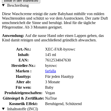
Beide in den Warenkorb
Beschreibung
Diese Waschcreme reinigt die zarte Babyhaut mithilfe von milden
Waschtensiden und schützt so vor dem Austrocknen. Der zarte Duft
umschmeichelt die Sinne und beruhigt. Ideal für die tägliche
Pflegeroutine. Ab 3 Monaten geeignet.
Anwendung:
Auf die nasse Hand oder einen Lappen geben, das
Kind damit reinigen und anschließend gründlich abwaschen.
Art.-Nr.:
XEC-FAR-byrowc
Inhalt:
145 ml
EAN:
7612534047630
Hersteller-Nr.:
byrowc
Marken :
farfalla
Hauttyp:
Für jeden Hauttyp
Alter ab:
3 Monate
Für wen:
Baby
Produkteigenschaften:
Vegan
Gütesiegel & Zertifikate:
NaTrue
Kosmetik Effekt:
Beruhigend, Schützend
Inhaltsstoffe (INCI)