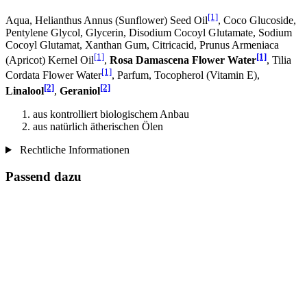
[1]
Aqua, Helianthus Annus (Sunflower) Seed Oil
, Coco Glucoside,
Pentylene Glycol, Glycerin, Disodium Cocoyl Glutamate, Sodium
Cocoyl Glutamat, Xanthan Gum, Citricacid, Prunus Armeniaca
[1]
[1]
(Apricot) Kernel Oil
,
Rosa Damascena Flower Water
, Tilia
[1]
Cordata Flower Water
, Parfum, Tocopherol (Vitamin E),
[2]
[2]
Linalool
,
Geraniol
aus kontrolliert biologischem Anbau
aus natürlich ätherischen Ölen
Rechtliche Informationen
Passend dazu