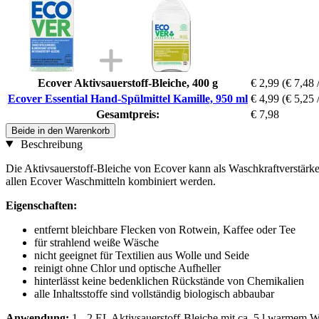
Ecover Aktivsauerstoff-Bleiche, 400 g
€ 2,99
(€ 7,48 
Ecover Essential Hand-Spülmittel Kamille, 950 ml
€ 4,99
(€ 5,25 /
Gesamtpreis:
€ 7,98
Beide in den Warenkorb
Beschreibung
Die Aktivsauerstoff-Bleiche von Ecover kann als Waschkraftverstärk
allen Ecover Waschmitteln kombiniert werden.
Eigenschaften:
entfernt bleichbare Flecken von Rotwein, Kaffee oder Tee
für strahlend weiße Wäsche
nicht geeignet für Textilien aus Wolle und Seide
reinigt ohne Chlor und optische Aufheller
hinterlässt keine bedenklichen Rückstände von Chemikalien
alle Inhaltsstoffe sind vollständig biologisch abbaubar
Anwendung:
1 - 2 EL Aktivsauerstoff-Bleiche mit ca. 5 l warmem