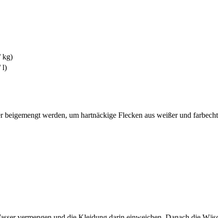
/ kg)
 l)
er beigemengt werden, um hartnäckige Flecken aus weißer und farbecht
 Wasser vermengen und die Kleidung darin einweichen. Danach die Wä