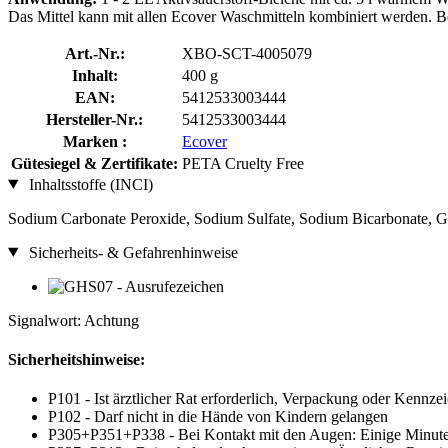
Das Mittel kann mit allen Ecover Waschmitteln kombiniert werden. B
Art.-Nr.:
XBO-SCT-4005079
Inhalt:
400 g
EAN:
5412533003444
Hersteller-Nr.:
5412533003444
Marken :
Ecover
Gütesiegel & Zertifikate:
PETA Cruelty Free
Inhaltsstoffe (INCI)
Sodium Carbonate Peroxide, Sodium Sulfate, Sodium Bicarbonate, G
Sicherheits- & Gefahrenhinweise
Signalwort: Achtung
Sicherheitshinweise:
P101 - Ist ärztlicher Rat erforderlich, Verpackung oder Kennzei
P102 - Darf nicht in die Hände von Kindern gelangen
P305+P351+P338 - Bei Kontakt mit den Augen: Einige Minuten 