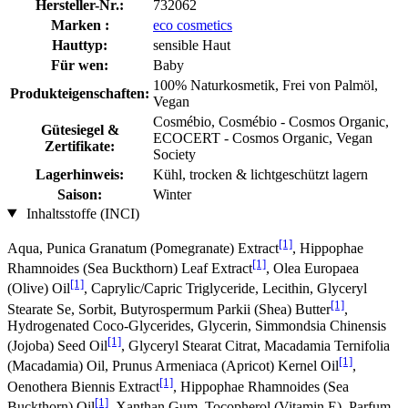
Hersteller-Nr.:
732062
Marken :
eco cosmetics
Hauttyp:
sensible Haut
Für wen:
Baby
100% Naturkosmetik, Frei von Palmöl,
Produkteigenschaften:
Vegan
Cosmébio, Cosmébio - Cosmos Organic,
Gütesiegel &
ECOCERT - Cosmos Organic, Vegan
Zertifikate:
Society
Lagerhinweis:
Kühl, trocken & lichtgeschützt lagern
Saison:
Winter
Inhaltsstoffe (INCI)
[1]
Aqua, Punica Granatum (Pomegranate) Extract
, Hippophae
[1]
Rhamnoides (Sea Buckthorn) Leaf Extract
, Olea Europaea
[1]
(Olive) Oil
, Caprylic/Capric Triglyceride, Lecithin, Glyceryl
[1]
Stearate Se, Sorbit, Butyrospermum Parkii (Shea) Butter
,
Hydrogenated Coco-Glycerides, Glycerin, Simmondsia Chinensis
[1]
(Jojoba) Seed Oil
, Glyceryl Stearat Citrat, Macadamia Ternifolia
[1]
(Macadamia) Oil, Prunus Armeniaca (Apricot) Kernel Oil
,
[1]
Oenothera Biennis Extract
, Hippophae Rhamnoides (Sea
[1]
Buckthorn) Oil
, Xanthan Gum, Tocopherol (Vitamin E), Parfum