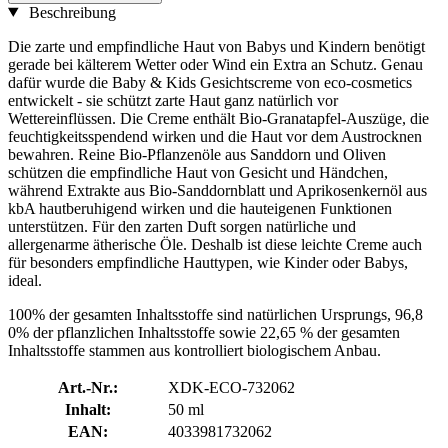
Beschreibung
Die zarte und empfindliche Haut von Babys und Kindern benötigt
gerade bei kälterem Wetter oder Wind ein Extra an Schutz. Genau
dafür wurde die Baby & Kids Gesichtscreme von eco-cosmetics
entwickelt - sie schützt zarte Haut ganz natürlich vor
Wettereinflüssen. Die Creme enthält Bio-Granatapfel-Auszüge, die
feuchtigkeitsspendend wirken und die Haut vor dem Austrocknen
bewahren. Reine Bio-Pflanzenöle aus Sanddorn und Oliven
schützen die empfindliche Haut von Gesicht und Händchen,
während Extrakte aus Bio-Sanddornblatt und Aprikosenkernöl aus
kbA hautberuhigend wirken und die hauteigenen Funktionen
unterstützen. Für den zarten Duft sorgen natürliche und
allergenarme ätherische Öle. Deshalb ist diese leichte Creme auch
für besonders empfindliche Hauttypen, wie Kinder oder Babys,
ideal.
100% der gesamten Inhaltsstoffe sind natürlichen Ursprungs, 96,8
0% der pflanzlichen Inhaltsstoffe sowie 22,65 % der gesamten
Inhaltsstoffe stammen aus kontrolliert biologischem Anbau.
Art.-Nr.:
XDK-ECO-732062
Inhalt:
50 ml
EAN:
4033981732062