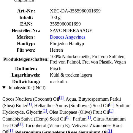
Art.-Nr.:
XEC-DA-3555960001699
Inhalt:
100 g
EAN:
3555960001699
Hersteller-Nr.:
SAVONDERASAGE
Marken :
Douces Angevines
Hauttyp:
Für jeden Hauttyp
Für wen:
Herren
100% Naturkosmetik, Frei von Sulfaten,
Produkteigenschaften:
Frei von Palmöl, Frei von Plastik, Vegan
Duftnoten:
Frisch
Lagerhinweis:
Kühl & trocken lagern
Duftwirkung:
maskulin
Inhaltsstoffe (INCI)
[1]
Cocos Nucifera (Coconut) Oil
, Aqua, Butyrospermum Parkii
[1]
[1]
(Shea) Butter
, Helianthus Annus (Sunflower) Seed Oil
, Sodium
[2]
[1]
Hydroxyde, Glycerin
, Olea Europaea (Olive) Fruit Oil
,
[1]
[1]
Cannabis Sativa (Hemp) Seed Oil
, Parfum
, Citrus Aurantium
[1]
Leaf Oil
, Tocopherol (Vitamin E), Vetiveria Zizanioides Root
[1]
[1]
Oil
,
Pelargonium Graveolens (Rose Geranium) Oil
,