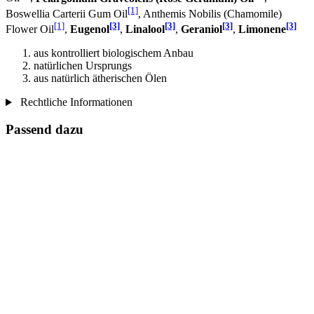
[1]
Boswellia Carterii Gum Oil
, Anthemis Nobilis (Chamomile)
[1]
[3]
[3]
[3]
[3]
Flower Oil
,
Eugenol
,
Linalool
,
Geraniol
,
Limonene
aus kontrolliert biologischem Anbau
natürlichen Ursprungs
aus natürlich ätherischen Ölen
Rechtliche Informationen
Passend dazu