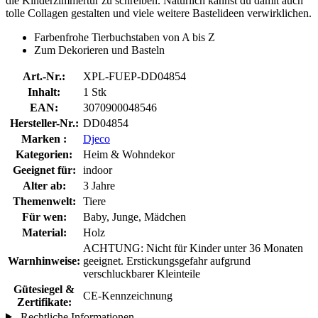
die Kinderzimmertür zu schreiben. Natürlich kannst du damit auch
tolle Collagen gestalten und viele weitere Bastelideen verwirklichen.
Farbenfrohe Tierbuchstaben von A bis Z
Zum Dekorieren und Basteln
Art.-Nr.:
XPL-FUEP-DD04854
Inhalt:
1 Stk
EAN:
3070900048546
Hersteller-Nr.:
DD04854
Marken :
Djeco
Kategorien:
Heim & Wohndekor
Geeignet für:
indoor
Alter ab:
3 Jahre
Themenwelt:
Tiere
Für wen:
Baby, Junge, Mädchen
Material:
Holz
ACHTUNG: Nicht für Kinder unter 36 Monaten
Warnhinweise:
geeignet. Erstickungsgefahr aufgrund
verschluckbarer Kleinteile
Gütesiegel &
CE-Kennzeichnung
Zertifikate:
Rechtliche Informationen