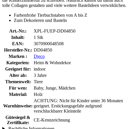
die Kinderzimmertür zu schreiben. Natürlich kannst du damit auch
tolle Collagen gestalten und viele weitere Bastelideen verwirklichen.
Farbenfrohe Tierbuchstaben von A bis Z
Zum Dekorieren und Basteln
Art.-Nr.:
XPL-FUEP-DD04850
Inhalt:
1 Stk
EAN:
3070900048508
Hersteller-Nr.:
DD04850
Marken :
Djeco
Kategorien:
Heim & Wohndekor
Geeignet für:
indoor
Alter ab:
3 Jahre
Themenwelt:
Tiere
Für wen:
Baby, Junge, Mädchen
Material:
Holz
ACHTUNG: Nicht für Kinder unter 36 Monaten
Warnhinweise:
geeignet. Erstickungsgefahr aufgrund
verschluckbarer Kleinteile
Gütesiegel &
CE-Kennzeichnung
Zertifikate:
Rechtliche Informationen