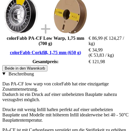
colorFabb PA-CF Low Warp, 1,75 mm
€ 86,99
(€ 124,27 /
(700 g)
kg)
€ 34,99
colorFabb Corkfill, 1,75 mm (650 g)
(€ 53,83 / kg)
Gesamtpreis:
€ 121,98
Beide in den Warenkorb
Beschreibung
Das PA-CF low warp von colorFabb hat eine einzigartige
Zusammensetzung.
Dadurch ist ein Druck auf einer unbeheizten Bauplatte nahezu
verzugsfrei möglich.
Drucke mit wenig Infill haften perfekt auf einer unbeheizten
Bauplatte und Modelle mit höherem Infill idealerweise bei 40 - 50°C
Bauplattentemperatur.
PA-CF ist mit Carbonfasern verstärkt um die Steifigkeit zu erhöhen.