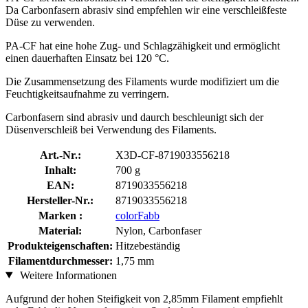
Da Carbonfasern abrasiv sind empfehlen wir eine verschleißfeste
Düse zu verwenden.
PA-CF hat eine hohe Zug- und Schlagzähigkeit und ermöglicht
einen dauerhaften Einsatz bei 120 °C.
Die Zusammensetzung des Filaments wurde modifiziert um die
Feuchtigkeitsaufnahme zu verringern.
Carbonfasern sind abrasiv und daurch beschleunigt sich der
Düsenverschleiß bei Verwendung des Filaments.
Art.-Nr.:
X3D-CF-8719033556218
Inhalt:
700 g
EAN:
8719033556218
Hersteller-Nr.:
8719033556218
Marken :
colorFabb
Material:
Nylon, Carbonfaser
Produkteigenschaften:
Hitzebeständig
Filamentdurchmesser:
1,75 mm
Weitere Informationen
Aufgrund der hohen Steifigkeit von 2,85mm Filament empfiehlt