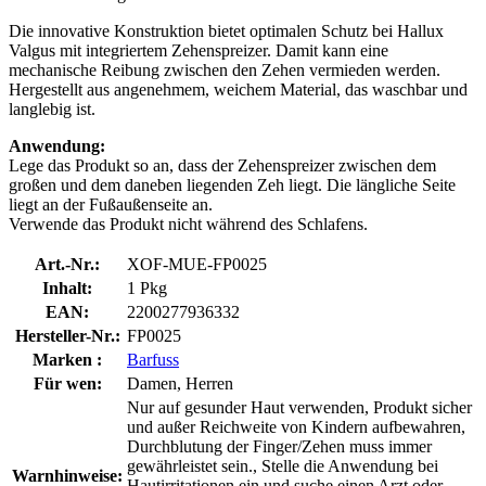
Die innovative Konstruktion bietet optimalen Schutz bei Hallux
Valgus mit integriertem Zehenspreizer. Damit kann eine
mechanische Reibung zwischen den Zehen vermieden werden.
Hergestellt aus angenehmem, weichem Material, das waschbar und
langlebig ist.
Anwendung:
Lege das Produkt so an, dass der Zehenspreizer zwischen dem
großen und dem daneben liegenden Zeh liegt. Die längliche Seite
liegt an der Fußaußenseite an.
Verwende das Produkt nicht während des Schlafens.
Art.-Nr.:
XOF-MUE-FP0025
Inhalt:
1 Pkg
EAN:
2200277936332
Hersteller-Nr.:
FP0025
Marken :
Barfuss
Für wen:
Damen, Herren
Nur auf gesunder Haut verwenden, Produkt sicher
und außer Reichweite von Kindern aufbewahren,
Durchblutung der Finger/Zehen muss immer
gewährleistet sein., Stelle die Anwendung bei
Warnhinweise:
Hautirritationen ein und suche einen Arzt oder