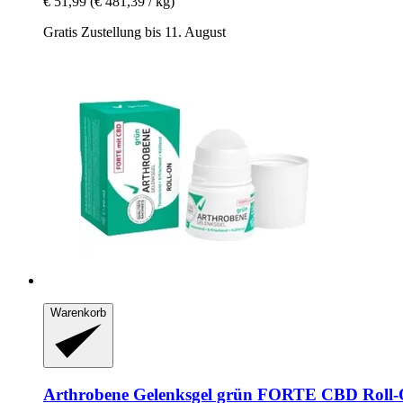
€ 51,99
(€ 481,39 / kg)
Gratis Zustellung bis 11. August
Warenkorb
Arthrobene
Gelenksgel grün FORTE CBD Roll-​