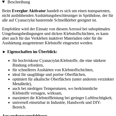
Beschreibung
Beim
Everglue
Aktivator
handelt es sich um einen transparenten,
nicht ausblühenden Aushärtungsbeschleuniger in Sprühdose, der für
alle auf Cyanacrylat basierende Schnellkleber geeignet ist.
Empfohlen wird der Einsatz von diesem Aerosol bei suboptimalen
Umgebungsbedingungen und dicken Klebstoffschichten, es kann
aber auch für das Verkleben inaktiver Materialien oder für die
Aushärtung ausgetretener Klebstoffe eingesetzt werden.
►
Eigenschaften im Überblick:
für hochviskose Cyanacrylat-Klebstoffe, die eine stärkere
Bindung erfordern,
für schnelleres Aushärten von Klebstoffschichten,
ideal für saugfähige und poröse Oberflächen,
optimiert für alkalische Oberflächen (unter anderem verzinkter
Metallteile),
auch bei niedrigen Temperaturen, wo herkömmliche
Klebstoffe versagen, wirksam,
maximiert die Klebstoffleistung bei geringer Luftfeuchtigkeit,
universell einsetzbar in Industrie, Handwerk und DIY-
Bereich.
Anwendungsempfehlung: