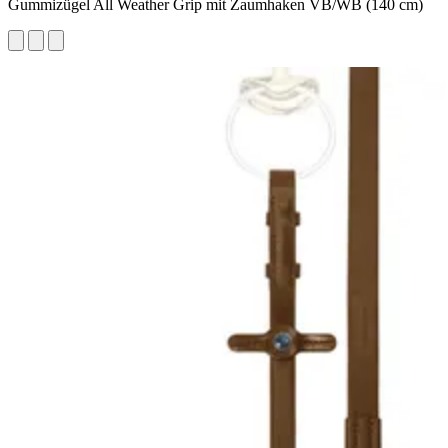
Gummizügel All Weather Grip mit Zaumhaken VB/WB (140 cm)