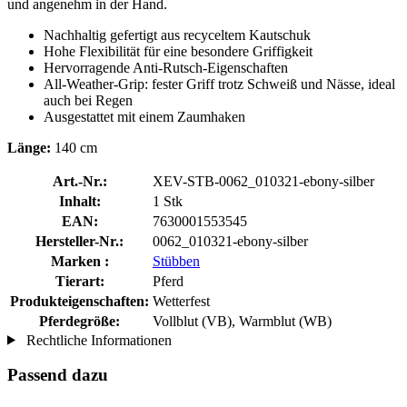
und angenehm in der Hand.
Nachhaltig gefertigt aus recyceltem Kautschuk
Hohe Flexibilität für eine besondere Griffigkeit
Hervorragende Anti-Rutsch-Eigenschaften
All-Weather-Grip: fester Griff trotz Schweiß und Nässe, ideal
auch bei Regen
Ausgestattet mit einem Zaumhaken
Länge:
140 cm
Art.-Nr.:
XEV-STB-0062_010321-ebony-silber
Inhalt:
1 Stk
EAN:
7630001553545
Hersteller-Nr.:
0062_010321-ebony-silber
Marken :
Stübben
Tierart:
Pferd
Produkteigenschaften:
Wetterfest
Pferdegröße:
Vollblut (VB), Warmblut (WB)
Rechtliche Informationen
Passend dazu