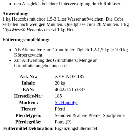
den Ausgleich bei einer Unterversorgung durch Rohfaser
Anwendung:
1 kg Heucobs mit circa 1,5-3 Liter Wasser aufweichen. Die Cobs
zerfallen nach wenigen Minuten. Quellphase circa 20 Minuten. 1 kg
GlyxWiese® Heucobs
ersetzt 1 kg Heu.
Fütterungsempfehlung:
Als Alternative zum Grundfutter: täglich 1,2-1,5 kg je 100 kg
Körpergewicht
Zur Aufwertung des Grundfutters: Menge an
Grundfutterangebot anpassen
Art.-Nr.:
XEV-NOF-185
Inhalt:
20 kg
EAN:
4042215153337
Hersteller-Nr.:
185
Marken :
St. Hippolyt
Tierart:
Pferd
Pferdetypen:
Senioren & ältere Pferde, Sportpferde
Pferdegröße:
Pony (P)
Futtermittel Deklaration:
Ergänzungsfuttermittel