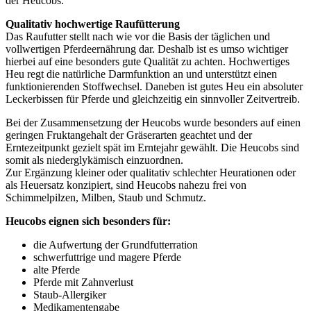
der Heucobs.
Qualitativ hochwertige Raufütterung
Das Raufutter stellt nach wie vor die Basis der täglichen und
vollwertigen Pferdeernährung dar. Deshalb ist es umso wichtiger
hierbei auf eine besonders gute Qualität zu achten. Hochwertiges
Heu regt die natürliche Darmfunktion an und unterstützt einen
funktionierenden Stoffwechsel. Daneben ist gutes Heu ein absoluter
Leckerbissen für Pferde und gleichzeitig ein sinnvoller Zeitvertreib.
Bei der Zusammensetzung der Heucobs wurde besonders auf einen
geringen Fruktangehalt der Gräserarten geachtet und der
Erntezeitpunkt gezielt spät im Erntejahr gewählt. Die Heucobs sind
somit als niederglykämisch einzuordnen.
Zur Ergänzung kleiner oder qualitativ schlechter Heurationen oder
als Heuersatz konzipiert, sind Heucobs nahezu frei von
Schimmelpilzen, Milben, Staub und Schmutz.
Heucobs eignen sich besonders für:
die Aufwertung der Grundfutterration
schwerfuttrige und magere Pferde
alte Pferde
Pferde mit Zahnverlust
Staub-Allergiker
Medikamentengabe