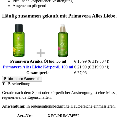
Ideal nach körperlicher Anstrengung
Angenehm pflegend
Häufig zusammen gekauft mit Primavera Alles Liebe 
Primavera Arnika Öl bio, 50 ml
€ 15,99
(€ 319,80 / l)
Primavera Alles Liebe Körperöl, 100 ml
€ 21,99
(€ 219,90 / l)
Gesamtpreis:
€ 37,98
Beide in den Warenkorb
Beschreibung
Gerade nach dem Sport oder körperlicher Anstrengung ist eine Mass
regenerierende Eigenschaften.
Anwendung:
In regenerationsbedürftige Hautbereiche einmassieren.
Art.-Nr.:
XEC-PRIM-74552