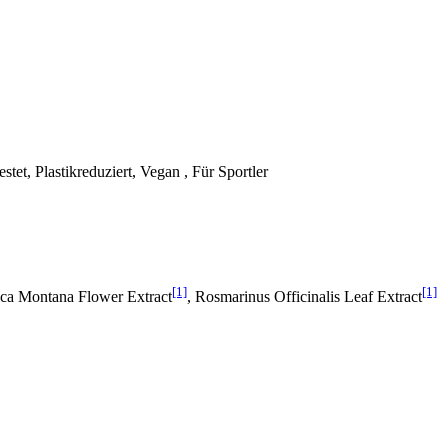
et, Plastikreduziert, Vegan , Für Sportler
[1]
[1]
ica Montana Flower Extract
, Rosmarinus Officinalis Leaf Extract