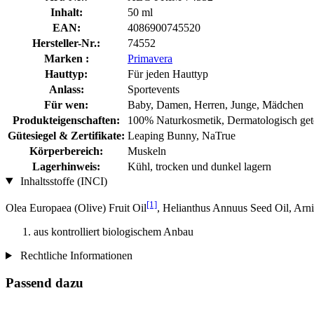
Inhalt:
50 ml
EAN:
4086900745520
Hersteller-Nr.:
74552
Marken :
Primavera
Hauttyp:
Für jeden Hauttyp
Anlass:
Sportevents
Für wen:
Baby, Damen, Herren, Junge, Mädchen
Produkteigenschaften:
100% Naturkosmetik, Dermatologisch getest
Gütesiegel & Zertifikate:
Leaping Bunny, NaTrue
Körperbereich:
Muskeln
Lagerhinweis:
Kühl, trocken und dunkel lagern
Inhaltsstoffe (INCI)
[1]
Olea Europaea (Olive) Fruit Oil
, Helianthus Annuus Seed Oil, Arn
aus kontrolliert biologischem Anbau
Rechtliche Informationen
Passend dazu