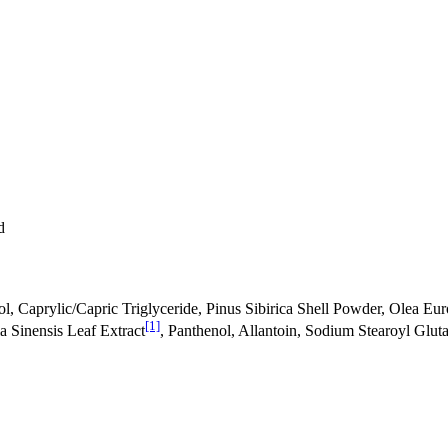
d
l, Caprylic/Capric Triglyceride, Pinus Sibirica Shell Powder, Olea Eur
[1]
a Sinensis Leaf Extract
, Panthenol, Allantoin, Sodium Stearoyl Glu