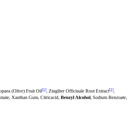
[1]
[1]
opaea (Olive) Fruit Oil
, Zingiber Officinale Root Extract
,
tamate, Xanthan Gum, Citricacid,
Benzyl Alcohol
, Sodium Benzoate,