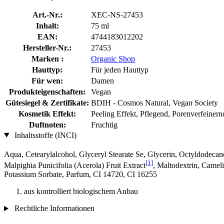
Art.-Nr.:
XEC-NS-27453
Inhalt:
75 ml
EAN:
4744183012202
Hersteller-Nr.:
27453
Marken :
Organic Shop
Hauttyp:
Für jeden Hauttyp
Für wen:
Damen
Produkteigenschaften:
Vegan
Gütesiegel & Zertifikate:
BDIH - Cosmos Natural, Vegan Society
Kosmetik Effekt:
Peeling Effekt, Pflegend, Porenverfeinern
Duftnoten:
Fruchtig
Inhaltsstoffe (INCI)
Aqua, Cetearylalcohol, Glyceryl Stearate Se, Glycerin, Octyldodecano
[1]
Malpighia Punicifolia (Acerola) Fruit Extract
, Maltodextrin, Cameli
Potassium Sorbate, Parfum, CI 14720, CI 16255
aus kontrolliert biologischem Anbau
Rechtliche Informationen