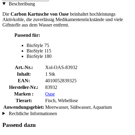
Beschreibung
Die
Carbon Kartusche von Oase
beinhaltet hochleistungs
Aktivkohle, die zuverlässig Medikamentenrückstände und viele
Giftstoffe aus dem Wasser entfernt.
Passend für:
BioStyle 75
BioStyle 115
BioStyle 180
Art.-Nr.:
Xol-OAS-83932
Inhalt:
1 Stk
EAN:
4010052839325
Hersteller-Nr.:
83932
Marken :
Oase
Tierart:
Fisch, Wirbellose
Anwendungsgebiet:
Meerwasser, Süßwasser, Aquarium
Rechtliche Informationen
Passend dazu