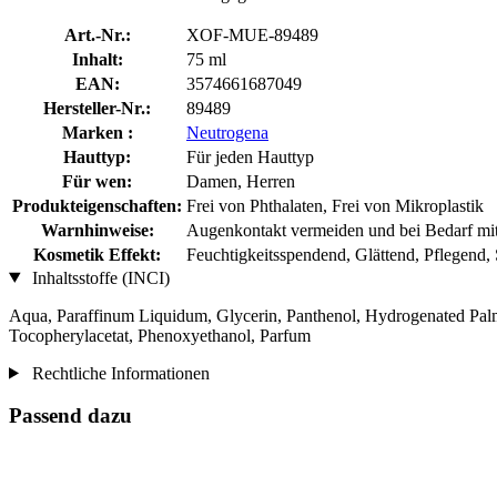
Art.-Nr.:
XOF-MUE-89489
Inhalt:
75 ml
EAN:
3574661687049
Hersteller-Nr.:
89489
Marken :
Neutrogena
Hauttyp:
Für jeden Hauttyp
Für wen:
Damen, Herren
Produkteigenschaften:
Frei von Phthalaten, Frei von Mikroplastik
Warnhinweise:
Augenkontakt vermeiden und bei Bedarf mit
Kosmetik Effekt:
Feuchtigkeitsspendend, Glättend, Pflegend,
Inhaltsstoffe (INCI)
Aqua, Paraffinum Liquidum, Glycerin, Panthenol, Hydrogenated Palm
Tocopherylacetat, Phenoxyethanol, Parfum
Rechtliche Informationen
Passend dazu