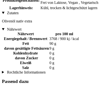
Produkteigenschaften:
Frei von Laktose, Vegan , Vegetarisch
Lagerhinweis:
Kühl, trocken & lichtgeschützt lagern
Zutaten
Olivenöl nativ extra
Nährwert
Nährwert
pro 100 ml
Energiegehalt / Brennwert
3768 / 900 kj / kcal
Fett
90 g
davon gesättigte Fettsäuren
9 g
Kohlenhydrate
0 g
davon Zucker
0 g
Eiweiß
0 g
Salz
0 g
Rechtliche Informationen
Passend dazu