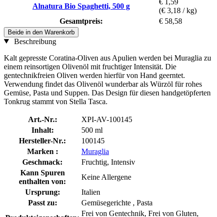
€ 1,59
Alnatura Bio Spaghetti, 500 g
(€ 3,18 / kg)
Gesamtpreis:
€ 58,58
Beide in den Warenkorb
Beschreibung
Kalt gepresste Coratina-Oliven aus Apulien werden bei Muraglia zu
einem reinsortigen Olivenöl mit fruchtiger Intensität. Die
gentechnikfreien Oliven werden hierfür von Hand geerntet.
Verwendung findet das Olivenöl wunderbar als Würzöl für rohes
Gemüse, Pasta und Suppen. Das Design für diesen handgetöpferten
Tonkrug stammt von Stella Tasca.
Art.-Nr.:
XPI-AV-100145
Inhalt:
500 ml
Hersteller-Nr.:
100145
Marken :
Muraglia
Geschmack:
Fruchtig, Intensiv
Kann Spuren
Keine Allergene
enthalten von:
Ursprung:
Italien
Passt zu:
Gemüsegerichte , Pasta
Frei von Gentechnik, Frei von Gluten,